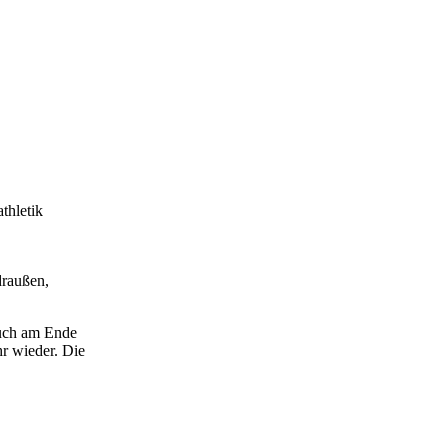
thletik
draußen,
euch am Ende
hr wieder. Die